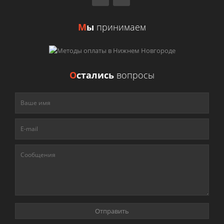
М
ы
принимаем
О
стались
вопросы