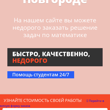
На нашем сайте вы можете
недорого заказать решение
задач по математике
БЫСТРО, КАЧЕСТВЕННО,
НЕДОРОГО
Помощь студентам 24/7
УЗНАЙТЕ СТОИМОСТЬ СВОЕЙ РАБОТЫ
Перейти в
полную форму заказа