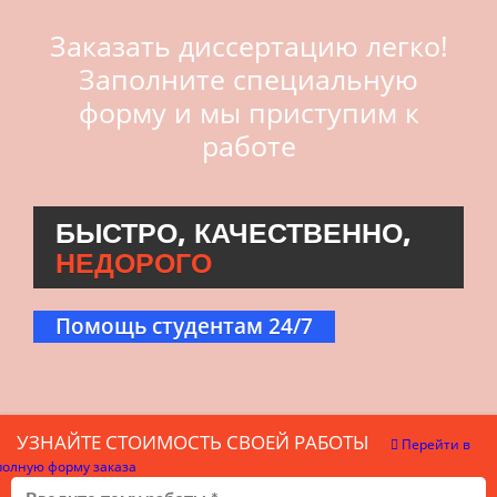
Заказать диссертацию легко!
Заполните специальную
форму и мы приступим к
работе
БЫСТРО, КАЧЕСТВЕННО,
НЕДОРОГО
Помощь студентам 24/7
УЗНАЙТЕ СТОИМОСТЬ СВОЕЙ РАБОТЫ
Перейти в
полную форму заказа