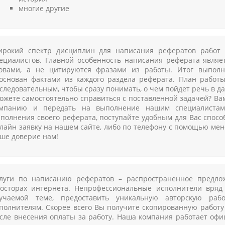
многие другие
рокий спектр дисциплин для написания рефератов работ 
ециалистов. Главной особенность написания реферата являе
овами, а не цитируются фразами из работы. Итог выпол
основан фактами из каждого раздела реферата. План работ
следовательным, чтобы сразу понимать, о чем пойдет речь в да
ожете самостоятельно справиться с поставленной задачей? Ва
мпанию и передать на выполнение нашим специалистам 
полнения своего реферата, поступайте удобным для Вас спосо
лайн заявку на нашем сайте, либо по телефону с помощью мен
ше доверие нам!
луги по написанию рефератов – распространенное предло
осторах интернета. Непрофессиональные исполнители вряд
учаемой теме, предоставить уникальную авторскую раб
полнителям. Скорее всего Вы получите скопированную работу 
сле внесения оплаты за работу. Наша компания работает офи