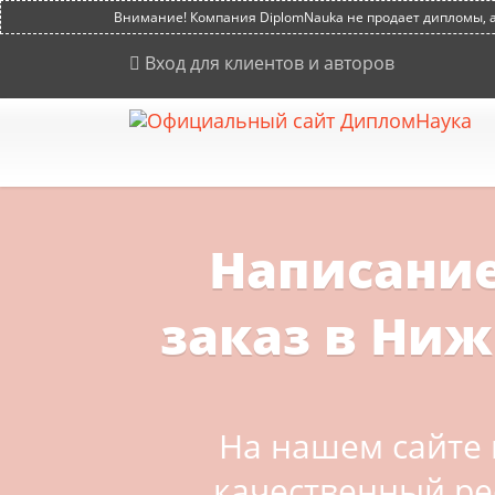
Внимание! Компания DiplomNauka не продает дипломы, ат
Вход для клиентов и авторов
Написание
заказ в Ни
На нашем сайте 
качественный ре