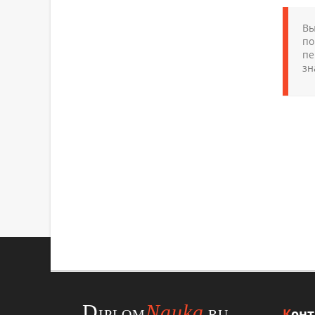
Вы
по
пе
зн
ХОТИТЕ
УЗНАТЬ ЦЕН
Отправьте
D
Nauka
К
он
IPLOM
.RU