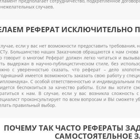
гламент предполагает сотрудничество, подкрепленное догово
 нежелательных случаев.
ЕЛАЕМ РЕФЕРАТ ИСКЛЮЧИТЕЛЬНО 
случае, если у вас нет возможности предоставить требования,
СТу. Большинство наших Заказчиков обращаются к нам снова 
о говорит о многом! Реферат должен легко читаться и вызыва
ть выдержан в научно-публицистическом стиле, без использ
жно с уверенностью сказать, что реферат – дело хлопотн
годняшний имеется возможность заказать свою работу у спец
ипломнаука». С особой ответственностью и индивидуальным п
идется беспокоиться за качество работы. Если вы хотите сэ
ратиться к нам. В случае, если у вас возникла сложность 
ециалист проконсультирует по всем вопросам и ВЫ сможете у
елать правильный выбор.
ПОЧЕМУ ТАК ЧАСТО РЕФЕРАТЫ З
САМОСТОЯТЕЛЬНОЕ З