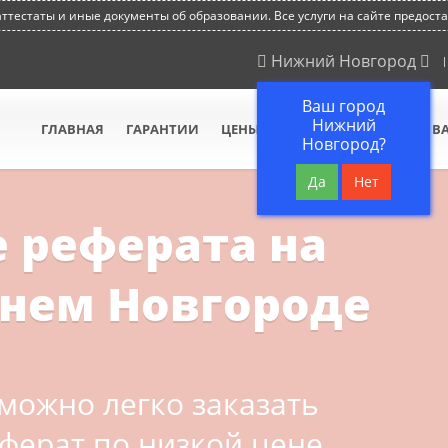
тестаты и иные документы об образовании. Все услуги на сайте предост
Нижний Новгород
Ваш город
Нижний
ГЛАВНАЯ
ГАРАНТИИ
ЦЕНЫ
КАК МЫ РАБОТАЕМ
В
Новгород?
Да
Нет
 реферата на
жнем Новгороде
можно легко заказать
ферат по низкой цене