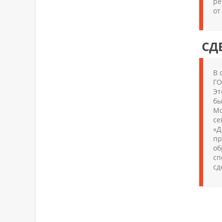
ре
от
СД
В 
ГО
Эт
бы
Мо
се
«Д
пр
об
сп
сд