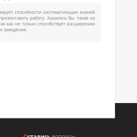
ирует способности систематизации знаний
резентовать работу. Казалось бы, такая на
так как не только способствует расширению
о заведения.
НИЖНЕМ НОВГОРОДЕ
сть работы
О
стались
вопросы