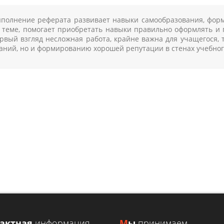
полнение реферата развивает навыки самообразования, форм
 теме, помогает приобретать навыки правильно оформлять и п
рвый взгляд несложная работа, крайне важна для учащегося, 
аний, но и формированию хорошей репутации в стенах учебног
НА ПОМОЩЬ И КОНСУЛЬТАЦИЮ В 
У
 заявку и получите консультацию или ориентировочную стоимо
ЗАКАЗАТЬ КОНСУЛЬТАЦИЮ
УЗНАТЬ СТОИМОСТЬ
тактная
информация
М
ы
принимаем