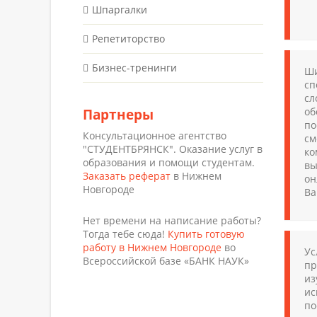
Шпаргалки
Репетиторство
Бизнес-тренинги
Ши
сп
сл
об
Партнеры
по
Консультационное агентство
см
"СТУДЕНТБРЯНСК". Оказание услуг в
ко
образования и помощи студентам.
вы
Заказать реферат
в Нижнем
он
Новгороде
Ва
Нет времени на написание работы?
Тогда тебе сюда!
Купить готовую
работу в Нижнем Новгороде
во
Ус
Всероссийской базе «БАНК НАУК»
пр
из
ис
по